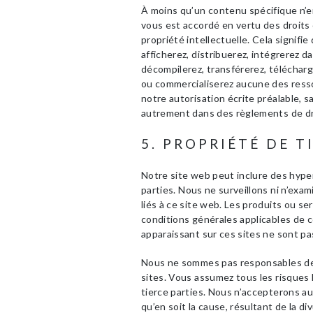
À moins qu’un contenu spécifique n’e
vous est accordé en vertu des droits 
propriété intellectuelle. Cela signifie
afficherez, distribuerez, intégrerez d
décompilerez, transférerez, téléchar
ou commercialiserez aucune des resso
notre autorisation écrite préalable, s
autrement dans des règlements de droit
5. PROPRIÉTÉ DE T
Notre site web peut inclure des hype
parties. Nous ne surveillons ni n’exa
liés à ce site web. Les produits ou se
conditions générales applicables de c
apparaissant sur ces sites ne sont p
Nous ne sommes pas responsables des
sites. Vous assumez tous les risques l
tierce parties. Nous n’accepterons a
qu’en soit la cause, résultant de la d