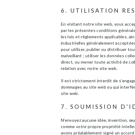
6. UTILISATION R
En visitant notre site web, vous acce
par les présentes conditions générale
les lois et règlements applicables, ain
industrielles généralement acceptées
pour utiliser, publier ou distribuer tou
malveillant ; utiliser les données col
direct, ou mener toute activité de c
relation avec notre site web.
Il est strictement interdit de s’engag
dommages au site web ou qui interfère 
site web.
7. SOUMISSION D’I
N’envoyez aucune idée, invention, œu
comme votre propre propriété intelle
avons préalablement signé un accord 