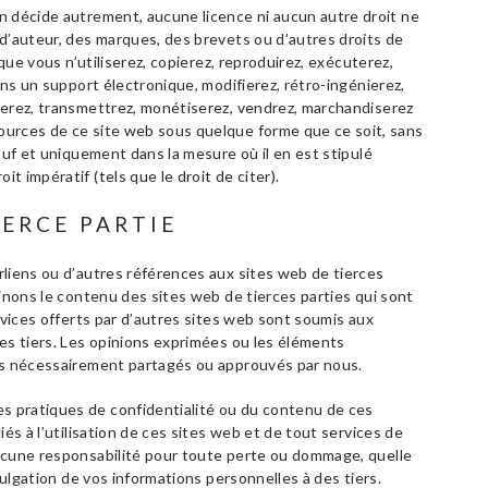
n décide autrement, aucune licence ni aucun autre droit ne
d’auteur, des marques, des brevets ou d’autres droits de
 que vous n’utiliserez, copierez, reproduirez, exécuterez,
ans un support électronique, modifierez, rétro-ingénierez,
gerez, transmettrez, monétiserez, vendrez, marchandiserez
urces de ce site web sous quelque forme que ce soit, sans
auf et uniquement dans la mesure où il en est stipulé
 impératif (tels que le droit de citer).
IERCE PARTIE
rliens ou d’autres références aux sites web de tierces
minons le contenu des sites web de tierces parties qui sont
rvices offerts par d’autres sites web sont soumis aux
es tiers. Les opinions exprimées ou les éléments
as nécessairement partagés ou approuvés par nous.
 pratiques de confidentialité ou du contenu de ces
iés à l’utilisation de ces sites web et de tout services de
ucune responsabilité pour toute perte ou dommage, quelle
ivulgation de vos informations personnelles à des tiers.