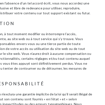
 en l’absence d’un tel accord écrit, vous nous accordez une
lusive et libre de redevance pour utiliser, reproduire,
 distribuer votre contenu sur tout support existant ou futur.
ATION
on, à tout moment modifier ou interrompre l’accès,
e, au site web ou à tout service qui s’y trouve. Vous
ponsables envers vous ou une tierce partie de toute
ion de votre accès ou utilisation du site web ou de tout
r le site web. Vous n’aurez droit à aucune compensation ou
nctionnalités, certains réglages et/ou tout contenu auquel
us vous êtes appuyé sont définitivement perdus. Vous ne
ou tenter de contourner ou de détourner, les mesures de
RESPONSABILITÉ
’exclura une garantie implicite de la loi qu’il serait illégal de
ut son contenu sont fournis « en l’état » et « selon
des inexactitudes ou des erreurs typographiques. Nous