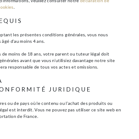
 d’informations, veuillez consulter notre
déclaration de
cookies
.
EQUIS
ceptant les présentes conditions générales, vous nous
 âgé d’au moins 4 ans.
s de moins de 18 ans, votre parent ou tuteur légal doit
énérales avant que vous n’utilisiez davantage notre site
sera responsable de tous vos actes et omissions.
À
CONFORMITÉ JURIDIQUE
oires ou de pays où le contenu ou l’achat des produits ou
légal est interdit. Vous ne pouvez pas utiliser ce site web en
ortation de France.