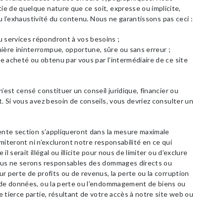
e de quelque nature que ce soit, expresse ou implicite,
 ou l’exhaustivité du contenu. Nous ne garantissons pas ceci :
u services répondront à vos besoins ;
ière ininterrompue, opportune, sûre ou sans erreur ;
ce acheté ou obtenu par vous par l’intermédiaire de ce site
’est censé constituer un conseil juridique, financier ou
. Si vous avez besoin de conseils, vous devriez consulter un
sente section s’appliqueront dans la mesure maximale
imiteront ni n’excluront notre responsabilité en ce qui
l serait illégal ou illicite pour nous de limiter ou d’exclure
nous ne serons responsables des dommages directs ou
r perte de profits ou de revenus, la perte ou la corruption
 de données, ou la perte ou l’endommagement de biens ou
 tierce partie, résultant de votre accès à notre site web ou