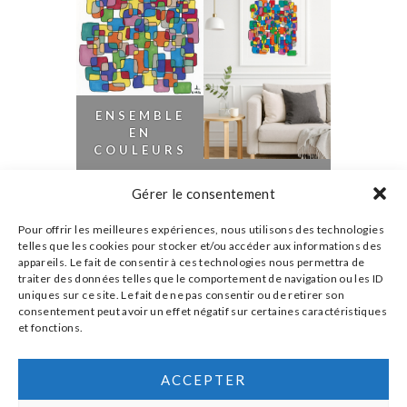
ENSEMBLE
EN
COULEURS
ENSEMBLE
Gérer le consentement
EN
COULEURS
Pour offrir les meilleures expériences, nous utilisons des technologies
EN
telles que les cookies pour stocker et/ou accéder aux informations des
SITUATION
appareils. Le fait de consentir à ces technologies nous permettra de
traiter des données telles que le comportement de navigation ou les ID
uniques sur ce site. Le fait de ne pas consentir ou de retirer son
consentement peut avoir un effet négatif sur certaines caractéristiques
et fonctions.
ACCEPTER
UNIVERS
-
GALERIE
-
CONTACT
-